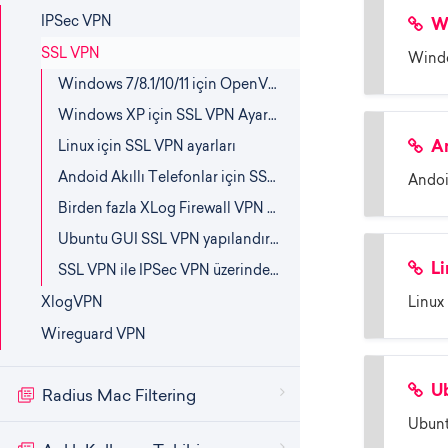
IPSec VPN
Wi
SSL VPN
Window
Windows 7/8.1/10/11 için OpenVPN ayarları
Windows XP için SSL VPN Ayarları
Linux için SSL VPN ayarları
An
Andoid Akıllı Telefonlar için SSL VPN Ayarları
Andoid
Birden fazla XLog Firewall VPN server a nasıl aynı anda bağlanılır?
Ubuntu GUI SSL VPN yapılandırması
SSL VPN ile IPSec VPN üzerindeki network kaynaklarına erişim
Li
XlogVPN
Linux 
Wireguard VPN
Ub
Radius Mac Filtering
Ubunt