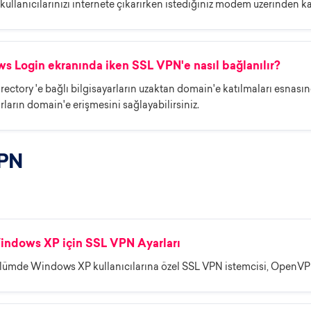
llanıcılarınızı internete çıkarırken istediğiniz modem üzerinden karşı
 Login ekranında iken SSL VPN'e nasıl bağlanılır?
irectory 'e bağlı bilgisayarların uzaktan domain'e katılmaları esnası
rların domain'e erişmesini sağlayabilirsiniz.
PN
ndows XP için SSL VPN Ayarları
lümde Windows XP kullanıcılarına özel SSL VPN istemcisi, OpenVPN 