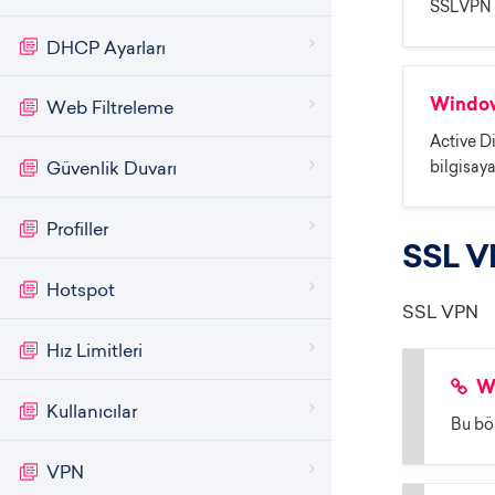
SSLVPN ku
DHCP Ayarları
Web Filtreleme
Windows
Active D
bilgisaya
Güvenlik Duvarı
Profiller
SSL V
Hotspot
SSL VPN
Hız Limitleri
Wi
Kullanıcılar
Bu bö
VPN