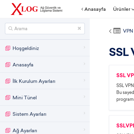
Anasayfa
Ürünler
VPN
Hoşgeldiniz
SSL V
Anasayfa
SSL VPN
İlk Kurulum Ayarları
SSL VPN i
Bu sayede
Mini Tünel
program 
Sistem Ayarları
SSLVPN 
Ağ Ayarları